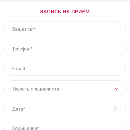
Консультация - прием врача-уролога
Консультация врача-андролога
ЗАПИСЬ НА ПРИЁМ
Бужирование уретры у мужчин
ВАШЕ ИМЯ
Биопсия предстательной железы под контролем
УЗИ
Озонотерапия внутривенно
ТЕЛЕФОН*
PRP-терапия в урологии
Урофлоуметрия
E-MAIL
Допплерография сосудов полового члена
Лечение хронического простатита
Лечение низкой чувствительности полового члена
УКАЗАТЬ СПЕЦИАЛИСТА
Указать специалиста
Анализы на ЗППП (ИППП) для мужчин
Бак-посев секрета простаты
ДАТА
Анализ ПСА при аденоме простаты
Удаление уретероцеле
Лечение уреаплазмы у мужчин
СООБЩЕНИЕ
Уретроцистоскопия