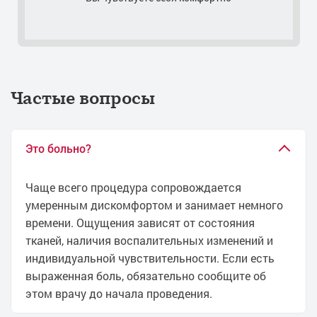
Удаление папиллом у мужчин в интимных местах
Удаление папиллом полового члена лазером
Трансректальное УЗИ (ТРУЗИ) простаты
УЗИ паховой области у мужчин
Лечение цистита при беременности
Частые вопросы
Лечение постита
Лечение рубцового фимоза
Лечение фимоза лазером
Это больно?
Лечение частых позывов к мочеиспусканию
Лечение болезни Пейрони
Чаще всего процедура сопровождается
умеренным дискомфортом и занимает немного
Лечение недержания мочи
времени. Ощущения зависят от состояния
Лечение недержания мочи у женщин
тканей, наличия воспалительных изменений и
Лечение недержания мочи у мужчин
индивидуальной чувствительности. Если есть
Лечение выделений из полового члена
выраженная боль, обязательно сообщите об
Анализ на скрытые инфекции
этом врачу до начала проведения.
Биохимия мочи