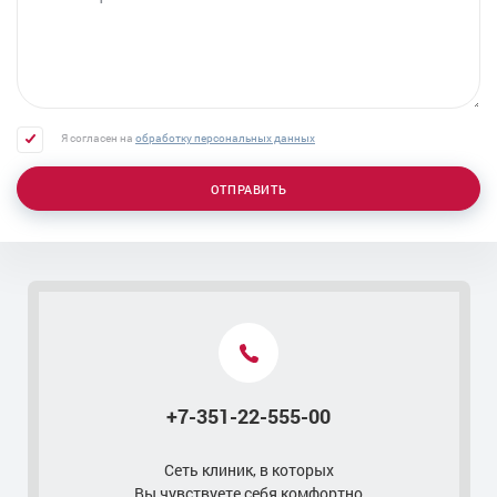
Урологический пессарий
Лечение острого цистита
Пальцевое ректальное исследование
Пункция мошонки
Я согласен на
обработку персональных данных
Трансуретральная резекция (ТУР) аденомы
простаты
ОТПРАВИТЬ
Удаление атеромы мошонки
Удаление аденомы простаты - лапароскопическая
операция
Лазерное удаление аденомы простаты
Лечение уретрита
Контакты
Лечение скрытых инфекций
Лечение острого простатита
+7-351-22-555-00
Лечение орхита
Лечение нейрогенной дисфункции мочевого пузыря
Сеть клиник, в которых
Удаление парауретральной кисты
Вы чувствуете себя комфортно