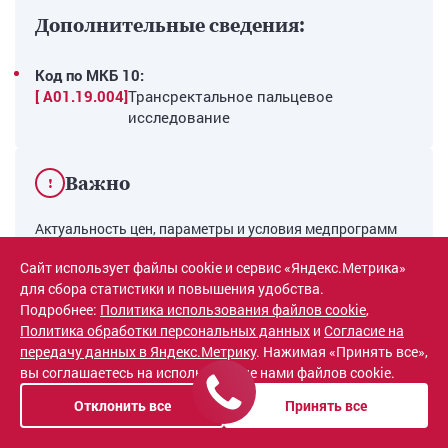
Дополнительные сведения:
Код по МКБ 10:
[ A01.19.004]
Трансректальное пальцевое
исследование
Важно
!
Актуальность цен, параметры и условия медпрограмм
(согласно Постановлению Правительства РФ № 736)
Сайт использует файлы cookie и сервис «Яндекс.Метрика»
уточняйте по телефону. Окончательная стоимость
для сбора статистики и повышения удобства.
лечения определяется после очного осмотра
Подробнее:
Политика использования файлов cookie
,
специалистом. Цена зависит от тяжести состояния,
Политика обработки персональных данных
и
Согласие на
клинической картины, наличия сопутствующих и
передачу данных в Яндекс.Метрику
. Нажимая «Принять все»,
отягощающих факторов.
вы соглашаетесь на использование нами файлов cookie.
Отклонить все
Принять все