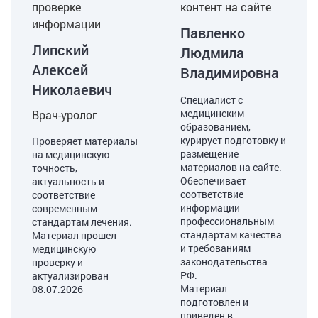
проверке
контент на сайте
информации
Павленко
Липский
Людмила
Алексей
Владимировна
Николаевич
Специалист с
медицинским
Врач-уролог
образованием,
курирует подготовку и
Проверяет материалы
размещение
на медицинскую
материалов на сайте.
точность,
Обеспечивает
актуальность и
соответствие
соответствие
информации
современным
профессиональным
стандартам лечения.
стандартам качества
Материал прошел
и требованиям
медицинскую
законодательства
проверку и
РФ.
актуализирован
Материал
08.07.2026
подготовлен и
приведен в