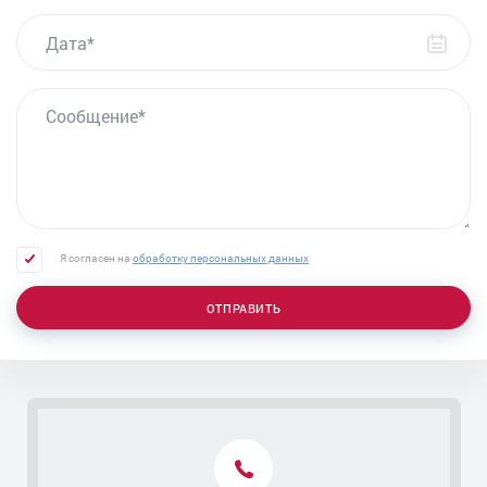
ДАТА
Анализ ПСА при аденоме простаты
Удаление уретероцеле
Лечение уреаплазмы у мужчин
СООБЩЕНИЕ
Уретроцистоскопия
Урологический пессарий
Лечение острого цистита
Пальцевое ректальное исследование
Пункция мошонки
Я согласен на
обработку персональных данных
Трансуретральная резекция (ТУР) аденомы
простаты
ОТПРАВИТЬ
Удаление атеромы мошонки
Удаление аденомы простаты - лапароскопическая
операция
Лазерное удаление аденомы простаты
Лечение уретрита
Контакты
Лечение скрытых инфекций