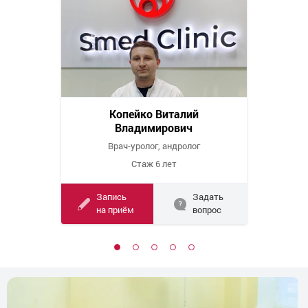
Копейко Виталий
Владимирович
Врач-уролог, андролог
Стаж 6 лет
Запись
Задать
на приём
вопрос