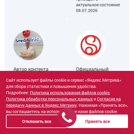
актуальное состояние
08.07.2026
Автор контента
Официальный
источник
Коренев Иван
Сайт использует файлы cookie и сервис «Яндекс.Метрика»
публикации
для сбора статистики и повышения удобства.
Викторович
Подробнее:
Политика использования файлов cookie
,
Эс Мед Клиник
Врач-уролог
Политика обработки персональных данных
и
Согласие на
передачу данных в Яндекс.Метрику
. Нажимая «Принять все»,
Правообладатель
Практикующий
информации.
вы соглашаетесь на использование нами файлов cookie.
медицинский
Обеспечивает
специалист.
Отклонить все
Принять все
официальное
Профессионально
размещение и
разрабатывает