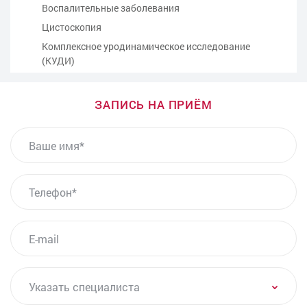
Воспалительные заболевания
Цистоскопия
Комплексное уродинамическое исследование
(КУДИ)
Консультация - прием врача-уролога
Консультация врача-андролога
ЗАПИСЬ НА ПРИЁМ
Бужирование уретры у мужчин
ВАШЕ ИМЯ
Биопсия предстательной железы под контролем
УЗИ
Озонотерапия внутривенно
ТЕЛЕФОН*
PRP-терапия в урологии
Урофлоуметрия
E-MAIL
Допплерография сосудов полового члена
Лечение хронического простатита
Лечение низкой чувствительности полового члена
УКАЗАТЬ СПЕЦИАЛИСТА
Указать специалиста
Анализы на ЗППП (ИППП) для мужчин
Бак-посев секрета простаты