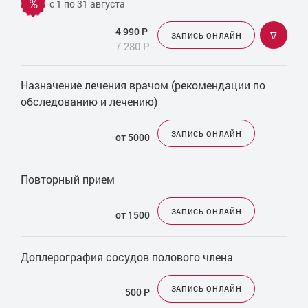
%
с 1 по 31 августа
Массаж уретры
Матрикс урология
4 990
Р
ᐁ
ЗАПИСЬ ОНЛАЙН
7 280
Р
Оперативное лечение мочекаменной болезни
Оперативное лечение простатита
Назначение лечения врачом (рекомендации по
Другие услуги
обследованию и лечению)
ЗАПИСЬ ОНЛАЙН
от 5000
Повторный прием
ЗАПИСЬ ОНЛАЙН
от 1500
Доплерография сосудов полового члена
ЗАПИСЬ ОНЛАЙН
500
Р