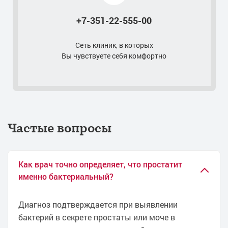
Лечение острого простатита
+7-351-22-555-00
Лечение орхита
Лечение нейрогенной дисфункции мочевого пузыря
Сеть клиник, в которых
Удаление парауретральной кисты
Вы чувствуете себя комфортно
Удаление папиллом у мужчин в интимных местах
Удаление папиллом полового члена лазером
Трансректальное УЗИ (ТРУЗИ) простаты
УЗИ паховой области у мужчин
Лечение цистита при беременности
Частые вопросы
Лечение постита
Лечение рубцового фимоза
Лечение фимоза лазером
Как врач точно определяет, что простатит
именно бактериальный?
Лечение частых позывов к мочеиспусканию
Лечение болезни Пейрони
Диагноз подтверждается при выявлении
Лечение недержания мочи
бактерий в секрете простаты или моче в
Лечение недержания мочи у женщин