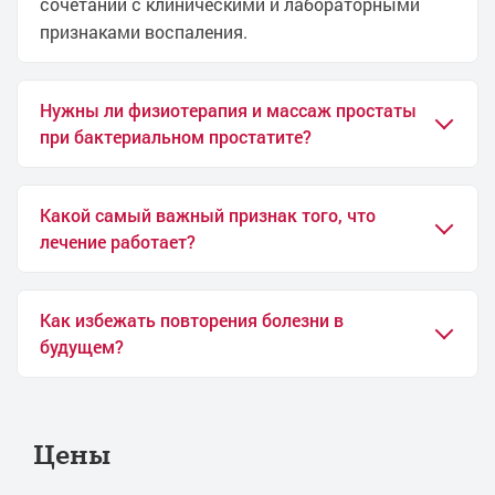
сочетании с клиническими и лабораторными
Лечение недержания мочи у мужчин
признаками воспаления.
Лечение выделений из полового члена
Анализ на скрытые инфекции
Биохимия мочи
Нужны ли физиотерапия и массаж простаты
при бактериальном простатите?
Лечение везикулита
Лечение водянки без операции
Лечение ВПЧ
Какой самый важный признак того, что
Лечение ВПЧ у мужчин
лечение работает?
Лечение инфекционного простатита
Лечение колликулита
Как избежать повторения болезни в
Бужирование цервикального канала
будущем?
Вакуумное лечение эректильной дисфункции
ЛОД-терапия
Лечение задержки мочи
Цены
Замена цистоскопического дренажа
Индекс здоровья простаты