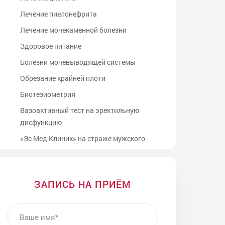
Лечение пиелонефрита
Лечение мочекаменной болезни
Здоровое питание
Болезни мочевыводящей системы
Обрезание крайней плоти
Биотезиометрия
Вазоактивный тест на эректильную
дисфункцию
«Эс Мед Клиник» на страже мужского
здоровья
Простатит грозит импотенцией
Воспалительные заболевания
ЗАПИСЬ НА ПРИЁМ
Цистоскопия
ВАШЕ ИМЯ
Комплексное уродинамическое