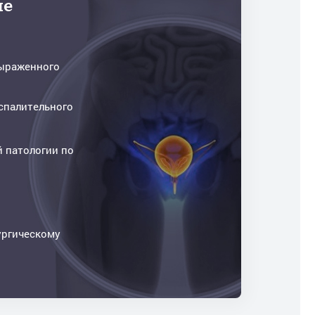
ие
выраженного
спалительного
 патологии по
ургическому