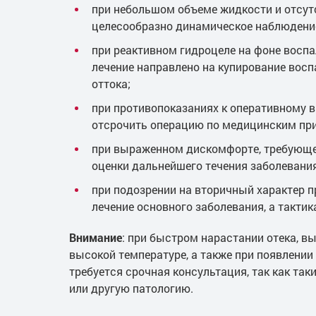
при небольшом объеме жидкости и отсу
целесообразно динамическое наблюдени
при реактивном гидроцеле на фоне воспа
лечение направлено на купирование восп
оттока;
при противопоказаниях к оперативному 
отсрочить операцию по медицинским пр
при выраженном дискомфорте, требующе
оценки дальнейшего течения заболевания
при подозрении на вторичный характер п
лечение основного заболевания, а тактик
Внимание
: при быстром нарастании отека, в
высокой температуре, а также при появлении
требуется срочная консультация, так как та
или другую патологию.