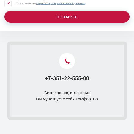
Я согласен на
обработку персональных данных
Трансуретральная резекция (ТУР) аденомы
простаты
ОТПРАВИТЬ
Удаление атеромы мошонки
Удаление аденомы простаты - лапароскопическая
операция
Лазерное удаление аденомы простаты
Лечение уретрита
Контакты
Лечение скрытых инфекций
Лечение острого простатита
+7-351-22-555-00
Лечение орхита
Лечение нейрогенной дисфункции мочевого пузыря
Сеть клиник, в которых
Удаление парауретральной кисты
Вы чувствуете себя комфортно
Удаление папиллом у мужчин в интимных местах
Удаление папиллом полового члена лазером
Трансректальное УЗИ (ТРУЗИ) простаты
УЗИ паховой области у мужчин