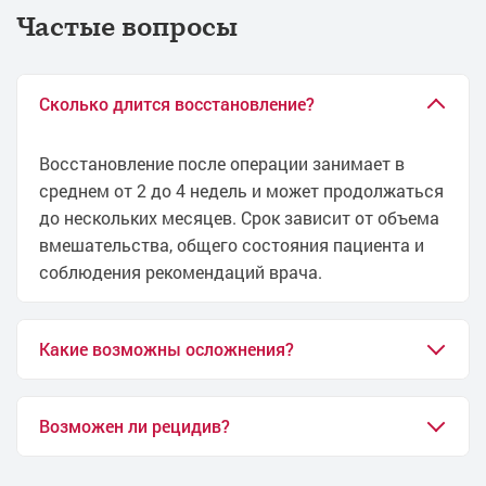
Лечение цистита при беременности
Частые вопросы
Лечение постита
Лечение рубцового фимоза
Лечение фимоза лазером
Сколько длится восстановление?
Лечение частых позывов к мочеиспусканию
Лечение болезни Пейрони
Восстановление после операции занимает в
среднем от 2 до 4 недель и может продолжаться
Лечение недержания мочи
до нескольких месяцев. Срок зависит от объема
Лечение недержания мочи у женщин
вмешательства, общего состояния пациента и
Лечение недержания мочи у мужчин
соблюдения рекомендаций врача.
Лечение выделений из полового члена
Анализ на скрытые инфекции
Биохимия мочи
Какие возможны осложнения?
Лечение везикулита
Лечение водянки без операции
Возможен ли рецидив?
Лечение ВПЧ
Лечение ВПЧ у мужчин