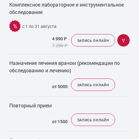
Лечение баланопостита
Комплексное лабораторное и инструментальное
Лечение энуреза
обследование
Лечение эпидидимита
%
с 1 по 31 августа
Магнитная стимуляция
Мазок ВПЧ
4 990
Р
ᐁ
ЗАПИСЬ ОНЛАЙН
7 280
Р
Мазок из уретры женский
Мазок из уретры мужской
Назначение лечения врачом (рекомендации по
Массаж простаты
обследованию и лечению)
Массаж уретры
Матрикс урология
ЗАПИСЬ ОНЛАЙН
от 5000
Оперативное лечение мочекаменной болезни
Оперативное лечение простатита
Повторный прием
Другие услуги
ЗАПИСЬ ОНЛАЙН
от 1500