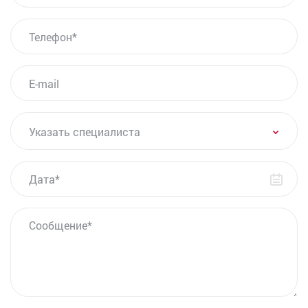
Озонотерапия внутривенно
ТЕЛЕФОН*
PRP-терапия в урологии
Урофлоуметрия
E-MAIL
Допплерография сосудов полового члена
Лечение хронического простатита
Лечение низкой чувствительности полового члена
УКАЗАТЬ СПЕЦИАЛИСТА
Указать специалиста
Анализы на ЗППП (ИППП) для мужчин
Бак-посев секрета простаты
ДАТА
Анализ ПСА при аденоме простаты
Удаление уретероцеле
Лечение уреаплазмы у мужчин
СООБЩЕНИЕ
Уретроцистоскопия
Урологический пессарий
Лечение острого цистита
Пальцевое ректальное исследование
Пункция мошонки