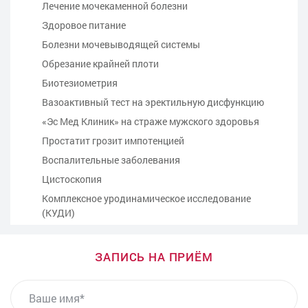
Лечение мочекаменной болезни
Здоровое питание
Болезни мочевыводящей системы
Обрезание крайней плоти
Биотезиометрия
Вазоактивный тест на эректильную дисфункцию
«Эс Мед Клиник» на страже мужского здоровья
Простатит грозит импотенцией
Воспалительные заболевания
Цистоскопия
Комплексное уродинамическое исследование
(КУДИ)
Консультация - прием врача-уролога
Консультация врача-андролога
ЗАПИСЬ НА ПРИЁМ
Бужирование уретры у мужчин
ВАШЕ ИМЯ
Биопсия предстательной железы под контролем
УЗИ