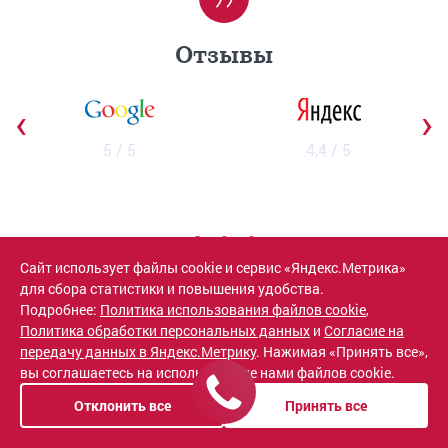
Отзывы
‹
›
5 / 5
4,4 / 5
Сайт использует файлы cookie и сервис «Яндекс.Метрика»
для сбора статистики и повышения удобства.
Подробнее:
Политика использования файлов cookie
,
19 ДЕКАБРЯ 2024
ГЕОРГИЙ
Политика обработки персональных данных
и
Согласие на
Нужно было записаться к андрологу, но не знал, к
передачу данных в Яндекс.Метрику
. Нажимая «Принять все»,
кому обратиться. Почитал отзывы, выбрал
вы соглашаетесь на использование нами файлов cookie.
клинику. Всё очень профессионально, от
Отклонить все
Принять все
администраторов до врачей. Цена соответствует
качеству.