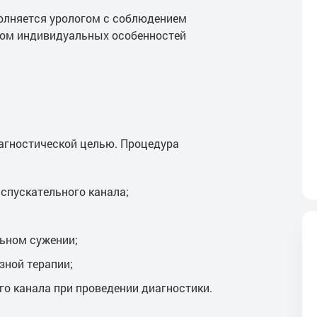
полняется урологом с соблюдением
том индивидуальных особенностей
агностической целью. Процедура
спускательного канала;
ьном сужении;
ной терапии;
о канала при проведении диагностики.