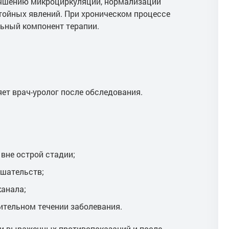
учшению микроциркуляции, нормализации
тойных явлений. При хроническом процессе
ьный компонент терапии.
ет врач-уролог после обследования.
вне острой стадии;
ешательств;
канала;
ительном течении заболевания.
ии выраженных противопоказаний и после