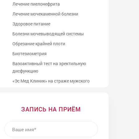
Лечение пиелонефрита
Лечение мочекаменной болезни
Здоровое питание
Болезни мочевыводящей системы
Обрезание крайней плоти
Биотезиометрия
Вазоактивный тест на эректильную
дисфункцию
«Эс Мед Клиник» на страже мужского
здоровья
Простатит грозит импотенцией
Воспалительные заболевания
ЗАПИСЬ НА ПРИЁМ
Цистоскопия
ВАШЕ ИМЯ
Комплексное уродинамическое
исследование (КУДИ)