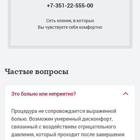
+7-351-22-555-00
Лечение орхита
Лечение нейрогенной дисфункции мочевого пузыря
Сеть клиник, в которых
Удаление парауретральной кисты
Вы чувствуете себя комфортно
Удаление папиллом у мужчин в интимных местах
Удаление папиллом полового члена лазером
Трансректальное УЗИ (ТРУЗИ) простаты
УЗИ паховой области у мужчин
Лечение цистита при беременности
Частые вопросы
Лечение постита
Лечение рубцового фимоза
Лечение фимоза лазером
Это больно или неприятно?
Лечение частых позывов к мочеиспусканию
Лечение болезни Пейрони
Процедура не сопровождается выраженной
болью. Возможен умеренный дискомфорт,
Лечение недержания мочи
связанный с воздействием отрицательного
Лечение недержания мочи у женщин
давления, который проходит после завершения
Лечение недержания мочи у мужчин