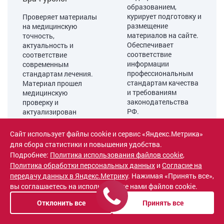
образованием,
курирует подготовку и
Проверяет материалы
размещение
на медицинскую
материалов на сайте.
точность,
Обеспечивает
актуальность и
соответствие
соответствие
информации
современным
профессиональным
стандартам лечения.
стандартам качества
Материал прошел
и требованиям
медицинскую
законодательства
проверку и
РФ.
актуализирован
Материал
08.07.2026
подготовлен и
Сайт использует файлы cookie и сервис «Яндекс.Метрика»
приведен в
для сбора статистики и повышения удобства.
актуальное состояние
Подробнее:
Политика использования файлов cookie
,
08.07.2026
Политика обработки персональных данных
и
Согласие на
передачу данных в Яндекс.Метрику
. Нажимая «Принять все»,
вы соглашаетесь на использование нами файлов cookie.
Отклонить все
Принять все