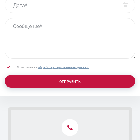
Анализ ПСА при аденоме простаты
Удаление уретероцеле
Лечение уреаплазмы у мужчин
СООБЩЕНИЕ
Уретроцистоскопия
Урологический пессарий
Лечение острого цистита
Пальцевое ректальное исследование
Пункция мошонки
Я согласен на
обработку персональных данных
Трансуретральная резекция (ТУР) аденомы
простаты
ОТПРАВИТЬ
Удаление атеромы мошонки
Удаление аденомы простаты - лапароскопическая
операция
Лазерное удаление аденомы простаты
Лечение уретрита
Контакты
Лечение скрытых инфекций
Лечение острого простатита