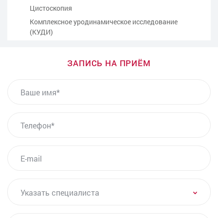
Цистоскопия
Комплексное уродинамическое исследование
(КУДИ)
Консультация - прием врача-уролога
Консультация врача-андролога
ЗАПИСЬ НА ПРИЁМ
Бужирование уретры у мужчин
ВАШЕ ИМЯ
Биопсия предстательной железы под контролем
УЗИ
Озонотерапия внутривенно
ТЕЛЕФОН*
PRP-терапия в урологии
Урофлоуметрия
E-MAIL
Допплерография сосудов полового члена
Лечение хронического простатита
Лечение низкой чувствительности полового члена
УКАЗАТЬ СПЕЦИАЛИСТА
Указать специалиста
Анализы на ЗППП (ИППП) для мужчин
Бак-посев секрета простаты
ДАТА