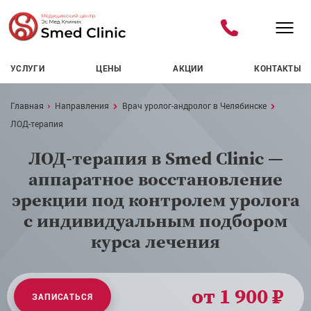
УСЛУГИ
ЦЕНЫ
АКЦИИ
КОНТАКТЫ
Навигационная цепочка
Главная
Направления
Врач уролог-андролог в Челябинске
ЛОД-терапия
ЛОД-терапия в Smed Clinic —
аппаратное восстановление
эрекции под контролем уролога
с индивидуальным подбором
курса лечения
от 1 900 ₽
ЗАПИСАТЬСЯ