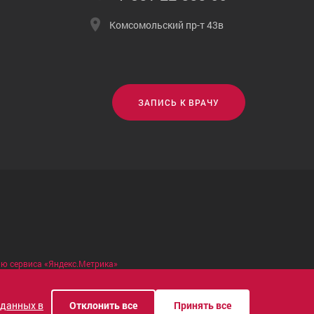
Комсомольский пр-т 43в
ЗАПИСЬ К ВРАЧУ
ью сервиса «Яндекс.Метрика»
 данных в
Отклонить все
Принять все