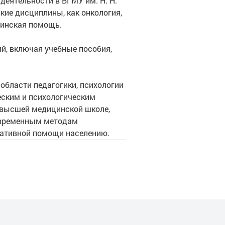
еятельности в ВГМУ им. Н. Н.
кие дисциплины, как онкология,
цинская помощь.
й, включая учебные пособия,
бласти педагогики, психологии
еским и психологическим
 высшей медицинской школе,
овременным методам
иативной помощи населению.