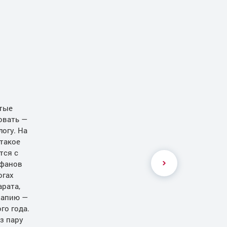
стые
овать —
огу. На
 такое
тся с
ьфанов
огах
рата,
рапию —
го года.
з пару