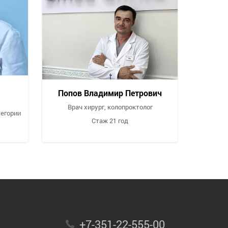
Попов Владимир Петрович
Врач хирург, колопроктолог
тегории
Стаж 21 год
дать
Запись
Задать
За
рос
на приём
вопрос
на 
+7-351-22-555-00