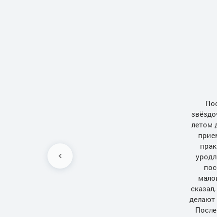
Пос
звёздо
летом 
прием
прак
уродл
пос
мало
сказал
делают 
После