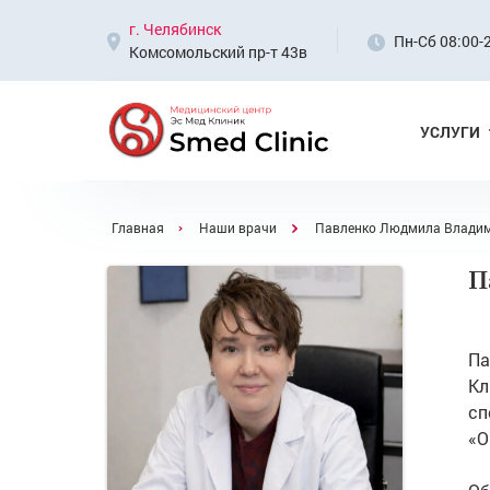
г. Челябинск
Пн-Сб 08:00-2
Комсомольский пр-т 43в
УСЛУГИ
Навигационная цепочка
Главная
Наши врачи
Павленко Людмила Влади
П
Па
Кл
сп
«О