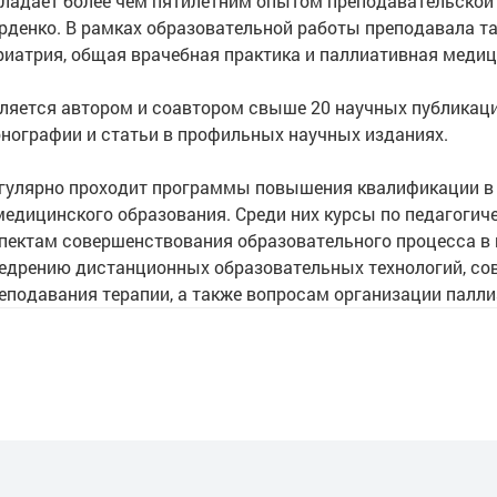
ладает более чем пятилетним опытом преподавательской д
рденко. В рамках образовательной работы преподавала та
риатрия, общая врачебная практика и паллиативная меди
ляется автором и соавтором свыше 20 научных публикаци
нографии и статьи в профильных научных изданиях.
гулярно проходит программы повышения квалификации в о
медицинского образования. Среди них курсы по педагогич
пектам совершенствования образовательного процесса в
едрению дистанционных образовательных технологий, с
еподавания терапии, а также вопросам организации палл