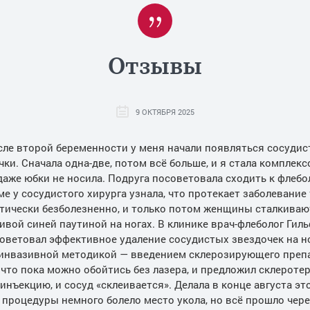
Отзывы
9 ОКТЯБРЯ 2025
ле второй беременности у меня начали появляться сосуди
чки. Сначала одна-две, потом всё больше, и я стала комплекс
даже юбки не носила. Подруга посоветовала сходить к флебол
е у сосудистого хирурга узнала, что протекает заболевание
тически безболезненно, и только потом женщины сталкиваю
ивой синей паутиной на ногах. В клинике врач-флеболог Гил
оветовал эффективное удаление сосудистых звездочек на н
инвазивной методикой — введением склерозирующего препа
, что пока можно обойтись без лазера, и предложил склероте
инъекцию, и сосуд «склеивается». Делала в конце августа это
 процедуры немного болело место укола, но всё прошло чере