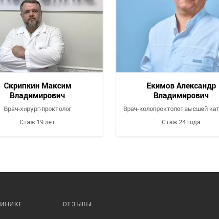
Скрипкин Максим
Екимов Александр
Владимирович
Владимирович
Врач-хирург-проктолог
Врач-колопроктолог высшей ка
Стаж 19 лет
Стаж 24 года
Запись
Задать
Запись
За
на приём
вопрос
на приём
воп
ЛИНИКЕ
ОТЗЫВЫ