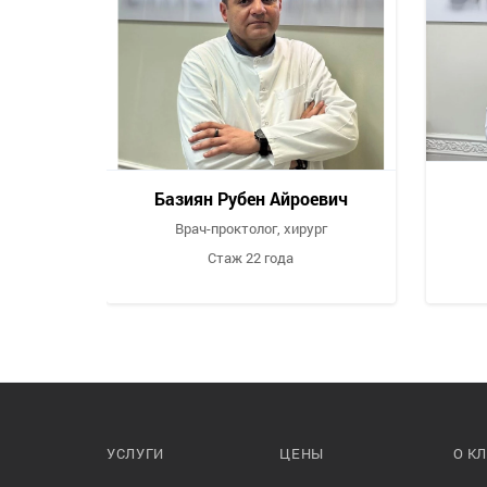
Базиян Рубен Айроевич
Врач-проктолог, хирург
Стаж 22 года
Запись
Задать
на приём
вопрос
УСЛУГИ
ЦЕНЫ
О К