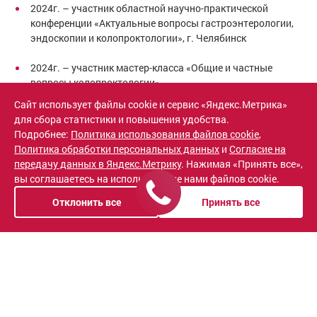
2024г. – участник областной научно-практической
конференции «Актуальные вопросы гастроэнтерологии,
эндоскопии и колопроктологии», г. Челябинск
2024г. – участник мастер-класса «Общие и частные
вопросы колопроктологии»
Сайт использует файлы cookie и сервис «Яндекс.Метрика»
2024г. – участник Евразийского форума колоректальной
для сбора статистики и повышения удобства.
хирургии с международным участием, г.Уфа
Подробнее:
Политика использования файлов cookie
,
Политика обработки персональных данных
и
Согласие на
2025г. - Международная практическая школа «Тренды и
передачу данных в Яндекс.Метрику
. Нажимая «Принять все»,
традиции в оперативной проктологии. Версия 8.0»
вы соглашаетесь на использование нами файлов cookie.
Отклонить все
Принять все
Награды
Грамоты и благодарности от администрации лечебных
заведений
Образование и квалификация