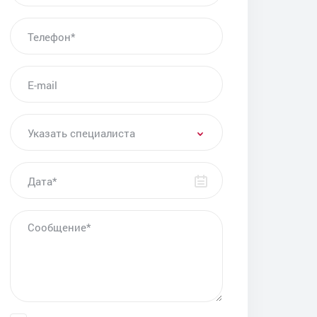
Консультация по запору
ТЕЛЕФОН*
Консультация проктолога
Радиоволновое удаление геморроя
E-MAIL
Эндоскопическая полипэктомия
Удаление рака прямой кишки
УКАЗАТЬ СПЕЦИАЛИСТА
Удаление инородного тела из прямой кишки
Указать специалиста
Склеротерапия геморроя
ДАТА
Анализы на рак кишечника
Очистительная клизма
СООБЩЕНИЕ
Лечение эпителиального копчикового хода
Видеоаноскопия
Лечение геморроя аппаратом «Проксон»
Ректороманоскопия
Сфинктерометрия