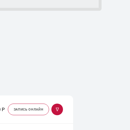
0
Р
ᐁ
ЗАПИСЬ ОНЛАЙН