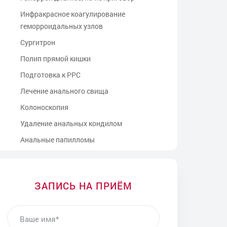
Инфракрасное коагулирование
геморроидальных узлов
Сургитрон
Полип прямой кишки
Подготовка к РРС
Лечение анального свища
Колоноскопия
Удаление анальных кондилом
Анальные папилломы
Хронический парапроктит
Проктолог для беременных
ЗАПИСЬ НА ПРИЁМ
Проктолог после родов
Пальцевое обследование прямой кишки
ВАШЕ ИМЯ
Сфинктеропластика