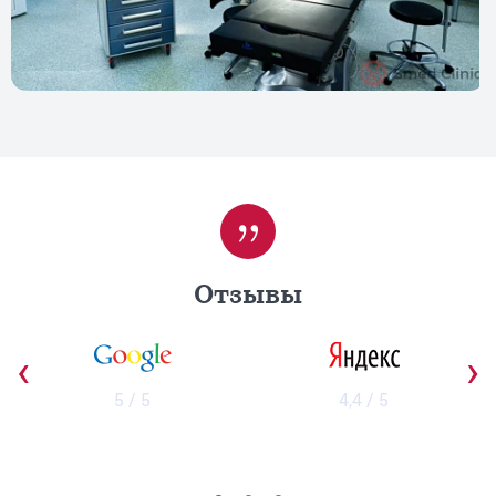
Отзывы
‹
›
5 / 5
4,4 / 5