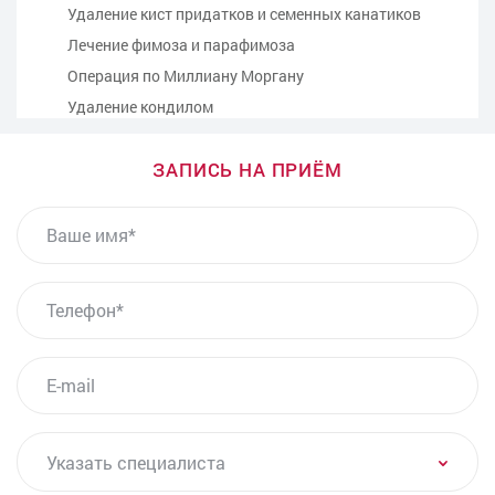
Удаление кист придатков и семенных канатиков
Лечение фимоза и парафимоза
Операция по Миллиану Моргану
Удаление кондилом
Лампэктомия молочной железы
Мастэктомия
ЗАПИСЬ НА ПРИЁМ
Секторальная резекция молочной железы
ВАШЕ ИМЯ
Блокада суставов
Герниопластика грыжи белой линии живота
ТЕЛЕФОН*
Герниопластика паховой грыжи
Герниопластика пупочной грыжи
E-MAIL
Другие услуги
УКАЗАТЬ СПЕЦИАЛИСТА
Указать специалиста