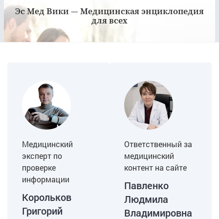
Эс Мед Вики — Медицинская энциклопедия
Главное — вовремя обратилась, потому что дальше
для всех
было бы хуже. Сейчас звёздочек почти не видно, и я
наконец-то спокойно ношу платья.
Медицинский
Ответственный за
эксперт по
медицинский
проверке
контент на сайте
информации
Павленко
Корольков
Людмила
Григорий
Владимировна