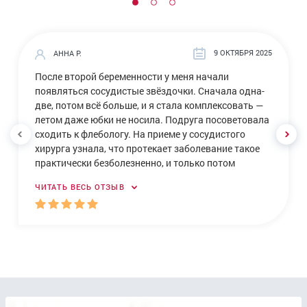
9 ОКТЯБРЯ 2025
АННА Р.
После второй беременности у меня начали
появляться сосудистые звёздочки. Сначала одна-
две, потом всё больше, и я стала комплексовать —
летом даже юбки не носила. Подруга посоветовала
сходить к флебологу. На приеме у сосудистого
хирурга узнала, что протекает заболевание такое
практически безболезненно, и только потом
женщины сталкиваются с уродливой синей
ЧИТАТЬ ВЕСЬ ОТЗЫВ
паутиной на ногах. В клинике врач-флеболог
Гильфанов посоветовал эффективное удаление
сосудистых звездочек на ногах малоинвазивной
методикой — введением склерозирующего
препарата, сказал, что пока можно обойтись без
лазера, и предложил склеротерапию — делают
инъекцию, и сосуд «склеивается». Делала в конце
августа этого года. После процедуры немного
болело место укола, но всё прошло через пару дней.