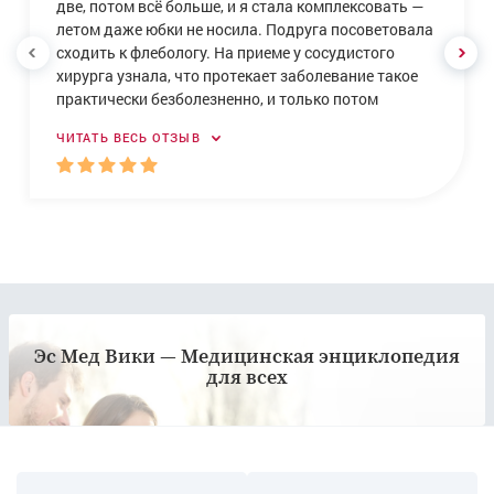
две, потом всё больше, и я стала комплексовать —
летом даже юбки не носила. Подруга посоветовала
сходить к флебологу. На приеме у сосудистого
хирурга узнала, что протекает заболевание такое
практически безболезненно, и только потом
женщины сталкиваются с уродливой синей
ЧИТАТЬ ВЕСЬ ОТЗЫВ
паутиной на ногах. В клинике врач-флеболог
Гильфанов посоветовал эффективное удаление
сосудистых звездочек на ногах малоинвазивной
методикой — введением склерозирующего
препарата, сказал, что пока можно обойтись без
лазера, и предложил склеротерапию — делают
инъекцию, и сосуд «склеивается». Делала в конце
августа этого года. После процедуры немного
болело место укола, но всё прошло через пару дней.
Эс Мед Вики — Медицинская энциклопедия
Главное — вовремя обратилась, потому что дальше
для всех
было бы хуже. Сейчас звёздочек почти не видно, и я
наконец-то спокойно ношу платья.