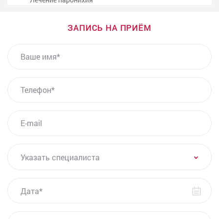
Хирургическое иссечение фибромы
Удаление папиллом
ЗАПИСЬ НА ПРИЁМ
Хирургическое иссечение родинки
ВАШЕ ИМЯ
Удаление гидраденита
Электрокоагуляция новообразований
ТЕЛЕФОН*
Удаление атеромы
Хирургическое иссечение кератомы
E-MAIL
Другие услуги
УКАЗАТЬ СПЕЦИАЛИСТА
Указать специалиста
ДАТА
СООБЩЕНИЕ