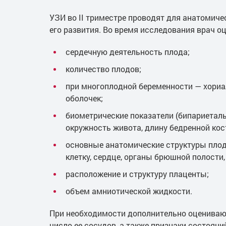
УЗИ во II триместре проводят для анатомиче
его развития. Во время исследования врач оц
сердечную деятельность плода;
количество плодов;
при многоплодной беременности — хориа
оболочек;
биометрические показатели (бипариетал
окружность живота, длину бедренной кост
основные анатомические структуры плода
клетку, сердце, органы брюшной полости,
расположение и структуру плаценты;
объем амниотической жидкости.
При необходимости дополнительно оцениваю
число ее сосудов, а также признаки состоян