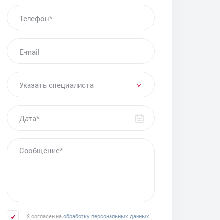
Скрининговое УЗИ 1‑го триместра
ТЕЛЕФОН*
беременности
УЗИ во II триместре беременности
E-MAIL
УЗИ в III триместре беременности
УЗИ лонного сочленения в Челябинске
УКАЗАТЬ СПЕЦИАЛИСТА
УЗИ паращитовидных желез
Указать специалиста
УЗИ слюнных желез
Маммологическое УЗИ
ДАТА
Эластография молочных желез
УЗИ лимфатических узлов
СООБЩЕНИЕ
Другие услуги
Я согласен на
обработку персональных данных