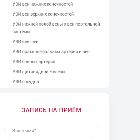
УЗИ вен нижних конечностей
УЗИ вен верхних конечностей
УЗИ нижней полой вены и вен портальной
системы
УЗИ вен шеи
УЗИ брахиоцефальных артерий и вен
УЗИ сонных артерий
УЗИ щитовидной железы
УЗИ сосудов
УЗИ мочевого пузыря
УЗИ мочевыделительной системы
ЗАПИСЬ НА ПРИЁМ
УЗИ матки и придатков
УЗИ прямой кишки
ВАШЕ ИМЯ
УЗИ предстательной железы