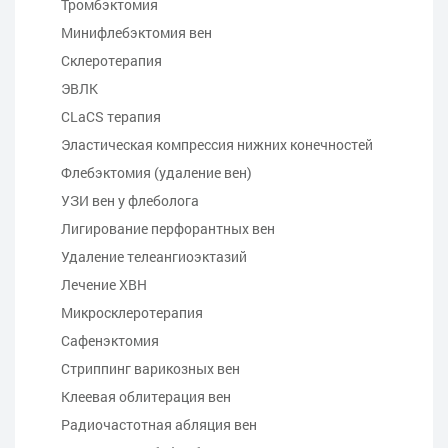
Тромбэктомия
Минифлебэктомия вен
Склеротерапия
ЭВЛК
CLaCS терапия
Эластическая компрессия нижних конечностей
Флебэктомия (удаление вен)
УЗИ вен у флеболога
Лигирование перфорантных вен
Удаление телеангиоэктазий
Лечение ХВН
Микросклеротерапия
Сафенэктомия
Стриппинг варикозных вен
Клеевая облитерация вен
Радиочастотная абляция вен