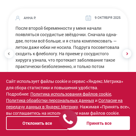
9 ОКТЯБРЯ 2025
АННА Р.
После второй беременности у меня начали
появляться сосудистые звёздочки. Сначала одна-
две, потом всё больше, и я стала комплексовать —
летом даже юбки не носила. Подруга посоветовала
сходить к флебологу. На приеме у сосудистого
хирурга узнала, что протекает заболевание такое
практически безболезненно, и только потом
женщины сталкиваются с уродливой синей
ЧИТАТЬ ВЕСЬ ОТЗЫВ
паутиной на ногах. В клинике врач-флеболог
Сайт использует файлы cookie и сервис «Яндекс.Метрика»
Гильфанов посоветовал эффективное удаление
для сбора статистики и повышения удобства.
сосудистых звездочек на ногах малоинвазивной
Подробнее:
Политика использования файлов cookie
,
методикой — введением склерозирующего
Политика обработки персональных данных
и
Согласие на
препарата, сказал, что пока можно обойтись без
передачу данных в Яндекс.Метрику
. Нажимая «Принять все»,
лазера, и предложил склеротерапию — делают
вы соглашаетесь на использование нами файлов cookie.
инъекцию, и сосуд «склеивается». Делала в конце
Отклонить все
Принять все
августа этого года. После процедуры немного
болело место укола, но всё прошло через пару дней.