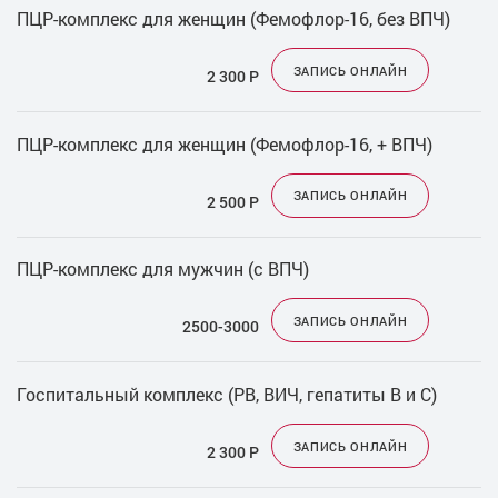
ПЦР-комплекс для женщин (Фемофлор-16, без ВПЧ)
ЗАПИСЬ ОНЛАЙН
2 300
Р
ПЦР-комплекс для женщин (Фемофлор-16, + ВПЧ)
ЗАПИСЬ ОНЛАЙН
2 500
Р
ПЦР-комплекс для мужчин (с ВПЧ)
ЗАПИСЬ ОНЛАЙН
2500-3000
Госпитальный комплекс (РВ, ВИЧ, гепатиты В и С)
ЗАПИСЬ ОНЛАЙН
2 300
Р