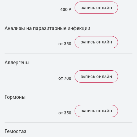
ЗАПИСЬ ОНЛАЙН
400
Р
Анализы на паразитарные инфекции
ЗАПИСЬ ОНЛАЙН
от 350
Аллергены
ЗАПИСЬ ОНЛАЙН
от 700
Гормоны
ЗАПИСЬ ОНЛАЙН
от 350
Гемостаз