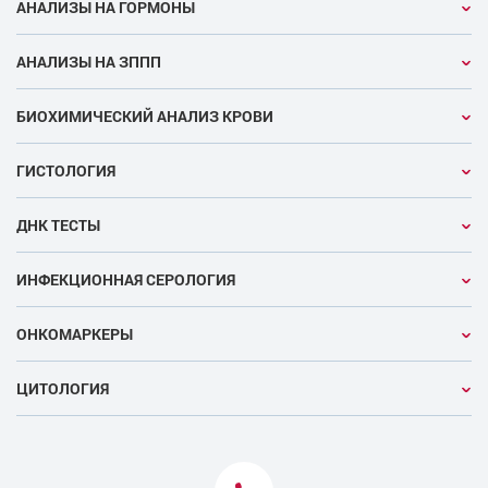
АНАЛИЗЫ НА ГОРМОНЫ
АНАЛИЗЫ НА ЗППП
БИОХИМИЧЕСКИЙ АНАЛИЗ КРОВИ
ГИСТОЛОГИЯ
ДНК ТЕСТЫ
ИНФЕКЦИОННАЯ СЕРОЛОГИЯ
ОНКОМАРКЕРЫ
ЦИТОЛОГИЯ